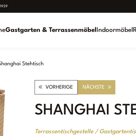
939
me
Gastgarten & Terrassenmöbel
Indoormöbel
Shanghai Stehtisch
VORHERIGE
NÄCHSTE
SHANGHAI ST
Terrassentischgestelle / Gastgartentis