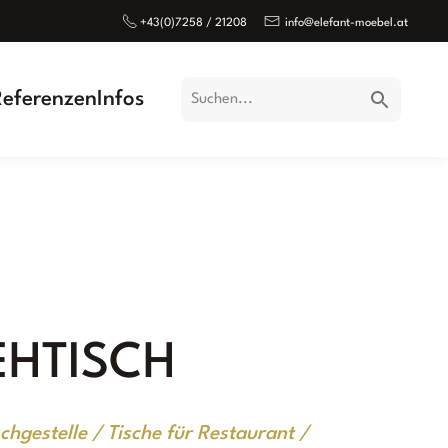
+43(0)7258 / 21208
info@elefant-moebel.at
Referenzen
Infos
EHTISCH
chgestelle / Tische für Restaurant /