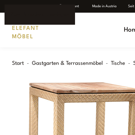
Individuelle Fertigung
Ü
ber Elefant
Made in Austria Seit 1
Zum Hauptinhalt springen
Ho
Start
Gastgarten & Terrassenmöbel
Tische