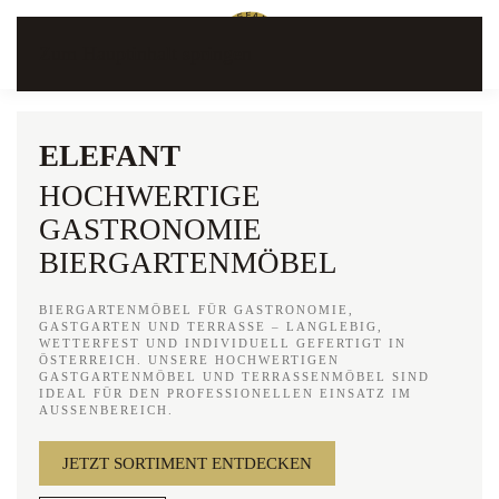
Zum Hauptinhalt springen
ELEFANT
HOCHWERTIGE
GASTRONOMIE
BIERGARTENMÖBEL
BIERGARTENMÖBEL FÜR GASTRONOMIE,
GASTGARTEN UND TERRASSE – LANGLEBIG,
WETTERFEST UND INDIVIDUELL GEFERTIGT IN
ÖSTERREICH. UNSERE HOCHWERTIGEN
GASTGARTENMÖBEL UND TERRASSENMÖBEL SIND
IDEAL FÜR DEN PROFESSIONELLEN EINSATZ IM
AUSSENBEREICH.
JETZT SORTIMENT ENTDECKEN