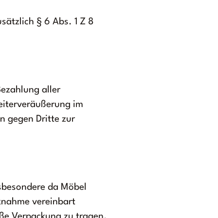
sätzlich § 6 Abs. 1 Z 8
Bezahlung aller
Weiterveräußerung im
n gegen Dritte zur
nsbesondere da Möbel
knahme vereinbart
ße Verpackung zu tragen.