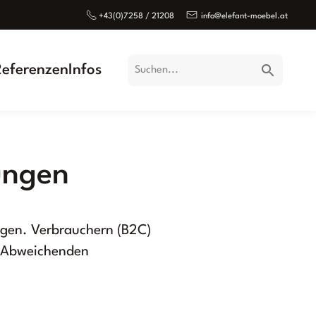
+43(0)7258 / 21208
info@elefant-moebel.at
Referenzen
Infos
ungen
ungen. Verbrauchern (B2C)
. Abweichenden