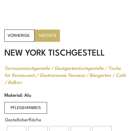
York schwarz,
New York Teak
Teakplatte gerahmt
gerahmt – Gasthof
– Azur Premium,
Weißes Rössl,
Varna Bulgarien
Mühldorf
VORHERIGE
NÄCHSTE
NEW YORK TISCHGESTELL
Terrassentischgestelle / Gastgartentischgestelle / Tische
für Restaurant / Gastronomie Terrasse / Biergarten / Café
/ Balkon
Material: Alu
PFLEGEHINWEIS
Gestelloberfläche