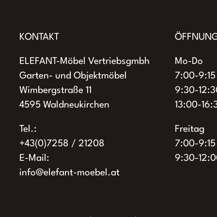
Varianten
Varianten
auf.
auf.
Die
Die
KONTAKT
ÖFFNUNG
Optionen
Optionen
ELEFANT-Möbel Vertriebsgmbh
Mo-Do
können
können
Garten- und Objektmöbel
7:00-9:15
auf
auf
Wimbergstraße 11
9:30-12:3
der
der
4595 Waldneukirchen
13:00-16:
Produktseite
Produktse
gewählt
gewählt
Tel.:
Freitag
werden
werden
+43(0)7258 / 21208
7:00-9:15
E-Mail:
9:30-12:0
info@elefant-moebel.at