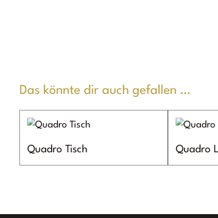
Das könnte dir auch gefallen …
Quadro Tisch
Quadro L
Dieses
Dieses
Produkt
Produkt
weist
weist
mehrere
mehrere