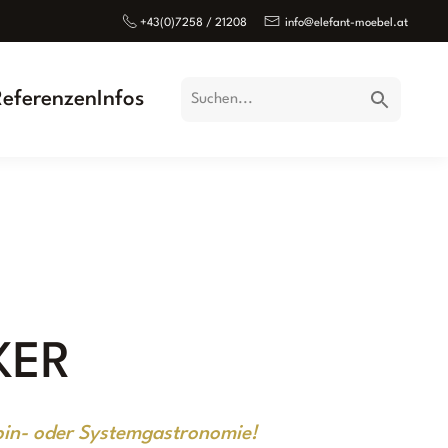
+43(0)7258 / 21208
info@elefant-moebel.at
Referenzen
Infos
KER
pin- oder Systemgastronomie!