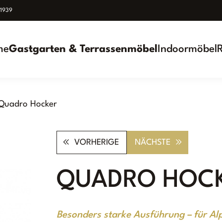
939
me
Gastgarten & Terrassenmöbel
Indoormöbel
Quadro Hocker
VORHERIGE
NÄCHSTE
QUADRO HOC
Besonders starke Ausführung – für Al