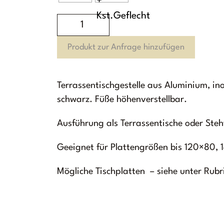
Flat
rechteckig
Produkt zur Anfrage hinzufügen
Tischgestell
inoxoptik
Menge
Terrassentischgestelle aus Aluminium, ino
schwarz. Füße höhenverstellbar.
Ausführung als Terrassentische oder Steh
Geeignet für Plattengrößen bis 120×80,
Mögliche Tischplatten – siehe unter Rubr