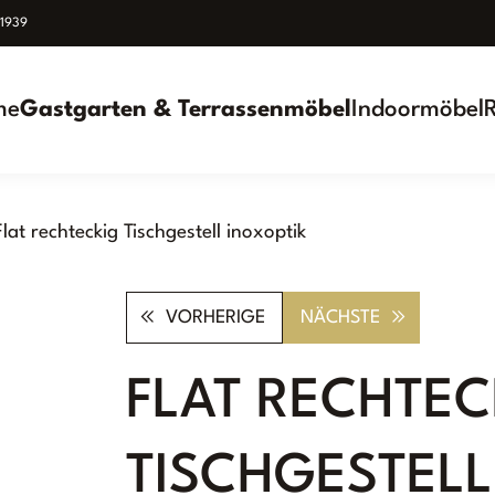
939
me
Gastgarten & Terrassenmöbel
Indoormöbel
Flat rechteckig Tischgestell inoxoptik
VORHERIGE
NÄCHSTE
FLAT RECHTEC
TISCHGESTELL