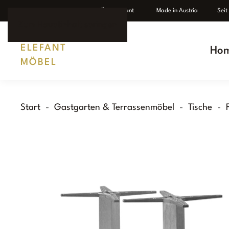
Individuelle Fertigung
Ü
ber Elefant
Made in Austria Seit 1
Zum Hauptinhalt springen
Ho
Start
Gastgarten & Terrassenmöbel
Tische