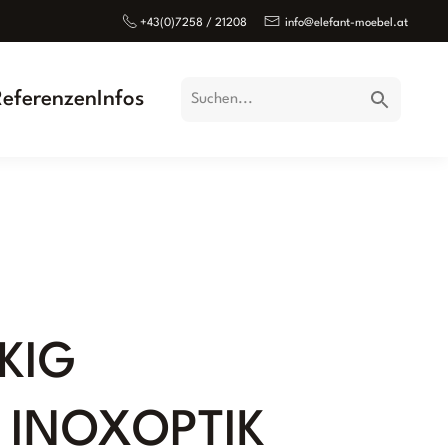
+43(0)7258 / 21208
info@elefant-moebel.at
Referenzen
Infos
KIG
 INOXOPTIK