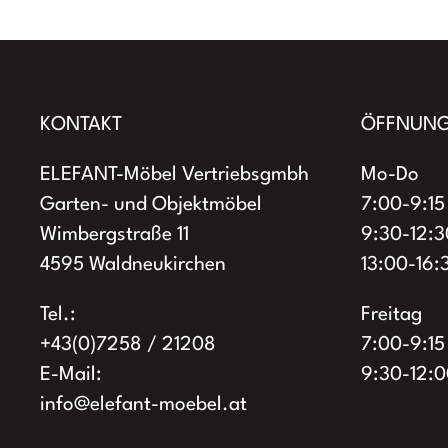
mehrere
Varianten
auf.
Die
KONTAKT
ÖFFNUNG
Optionen
ELEFANT-Möbel Vertriebsgmbh
Mo-Do
können
Garten- und Objektmöbel
7:00-9:15
auf
Wimbergstraße 11
9:30-12:3
der
4595 Waldneukirchen
13:00-16:
Produktseite
gewählt
Tel.:
Freitag
werden
+43(0)7258 / 21208
7:00-9:15
E-Mail:
9:30-12:0
info@elefant-moebel.at