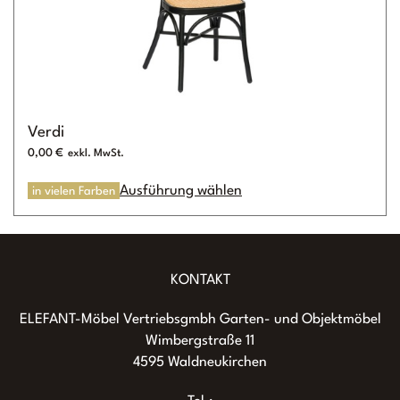
Verdi
0,00
€
Dieses
Ausführung wählen
in vielen Farben
Produkt
weist
mehrere
Varianten
auf.
KONTAKT
Die
ELEFANT-Möbel Vertriebsgmbh Garten- und Objektmöbel
Optionen
Wimbergstraße 11
können
4595 Waldneukirchen
auf
der