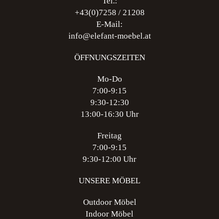
Tel.:
Produktseite
+43(0)7258 / 21208
gewählt
E-Mail:
werden
info@elefant-moebel.at
ÖFFNUNGSZEITEN
Mo-Do
7:00-9:15
9:30-12:30
13:00-16:30 Uhr
Freitag
7:00-9:15
9:30-12:00 Uhr
UNSERE MÖBEL
Outdoor Möbel
Indoor Möbel