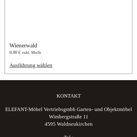
Wienerwald
0,00
€
Dieses
Ausführung wählen
Produkt
weist
mehrere
Varianten
auf.
KONTAKT
Die
ELEFANT-Möbel Vertriebsgmbh Garten- und Objektmöbel
Optionen
Wimbergstraße 11
können
4595 Waldneukirchen
auf
der