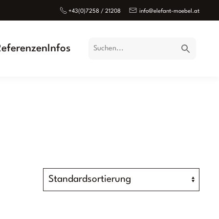
+43(0)7258 / 21208
info@elefant-moebel.at
Referenzen
Infos