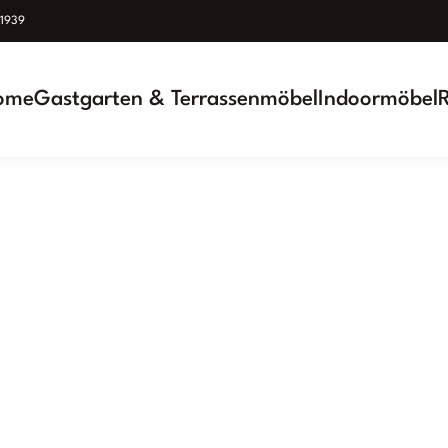
939
ome
Gastgarten & Terrassenmöbel
Indoormöbel