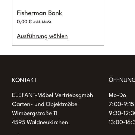
Fisherman Bank
0,00
€
Dieses
Ausführung wählen
Produkt
weist
mehrere
Varianten
auf.
KONTAKT
ÖFFNUNG
Die
Optionen
ELEFANT-Möbel Vertriebsgmbh
Mo-Do
können
Garten- und Objektmöbel
7:00-9:15
auf
Wimbergstraße 11
9:30-12:3
der
4595 Waldneukirchen
13:00-16:
Produktseite